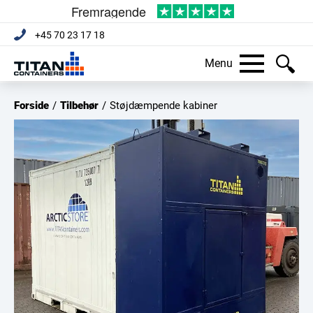
+45 70 23 17 18
Menu
Forside
/
Tilbehør
/
Støjdæmpende kabiner