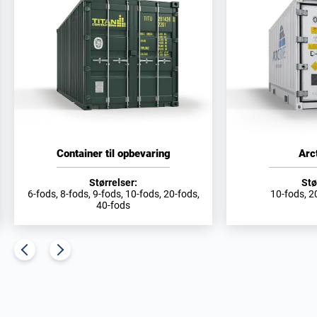
Container til opbevaring
Arc
Størrelser:
Stø
6-fods, 8-fods, 9-fods, 10-fods, 20-fods,
10-fods, 2
40-fods