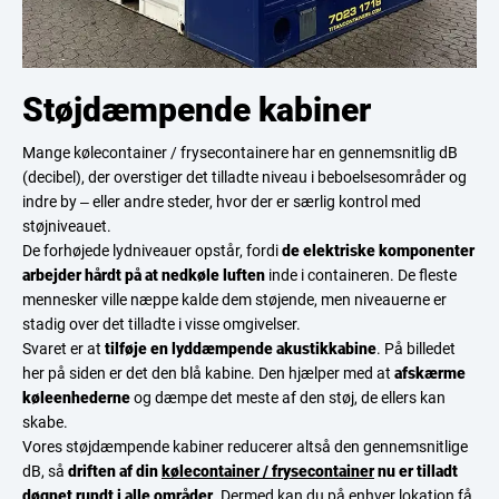
Støjdæmpende kabiner
Mange kølecontainer / frysecontainere har en gennemsnitlig dB
(decibel), der overstiger det tilladte niveau i beboelsesområder og
indre by – eller andre steder, hvor der er særlig kontrol med
støjniveauet.
De forhøjede lydniveauer opstår, fordi
de elektriske komponenter
arbejder hårdt på at nedkøle luften
inde i containeren. De fleste
mennesker ville næppe kalde dem støjende, men niveauerne er
stadig over det tilladte i visse omgivelser.
Svaret er at
tilføje en lyddæmpende akustikkabine
. På billedet
her på siden er det den blå kabine. Den hjælper med at
afskærme
køleenhederne
og dæmpe det meste af den støj, de ellers kan
skabe.
Vores støjdæmpende kabiner reducerer altså den gennemsnitlige
dB, så
driften af din
kølecontainer / frysecontainer
nu er tilladt
døgnet rundt i alle områder
. Dermed kan du på enhver lokation få