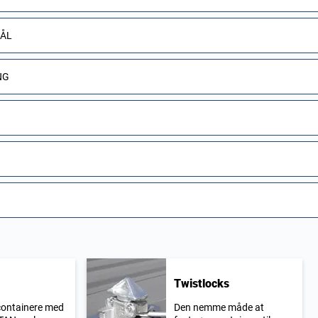
MÅL
NG
Twistlocks
 containere med
Den nemme måde at