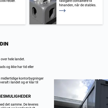
TAN-reoler.
fastgøre containere til
hinanden, når de stables.
Læs mere
DIN
 over hele landet.
ds og ikke har tid eller
r midlertidige kontorbygninger
ralt i landet og er klar til
SESMULIGHEDER
 med det samme. De leveres