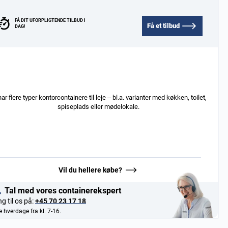
FÅ DIT UFORPLIGTENDE TILBUD I
Få et tilbud
DAG!
har flere typer kontorcontainere til leje – bl.a. varianter med køkken, toilet,
spiseplads eller mødelokale.
Vil du hellere købe?
Tal med vores containerekspert
ng til os på:
+45 70 23 17 18
e hverdage fra kl. 7-16.