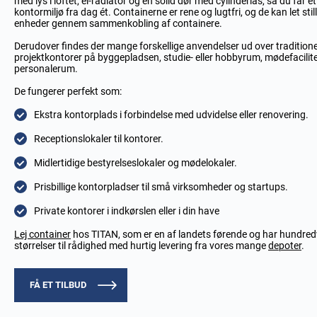
med lys i loftet, el-radiator og en solid dør med cylinderlås, så du får 
kontormiljø fra dag ét. Containerne er rene og lugtfri, og de kan let still
enheder gennem sammenkobling af containere.
Derudover findes der mange forskellige anvendelser ud over traditione
projektkontorer på byggepladsen, studie- eller hobbyrum, mødefacilitet
personalerum.
De fungerer perfekt som:
Ekstra kontorplads i forbindelse med udvidelse eller renovering.
Receptionslokaler til kontorer.
Midlertidige bestyrelseslokaler og mødelokaler.
Prisbillige kontorpladser til små virksomheder og startups.
Private kontorer i indkørslen eller i din have
Lej container
hos TITAN, som er en af landets førende og har hundredvi
størrelser til rådighed med hurtig levering fra vores mange
depoter
.
FÅ ET TILBUD