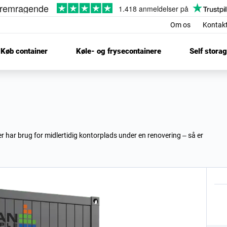
Om os
Kontak
Køb container
Køle- og frysecontainere
Self stora
r har brug for midlertidig kontorplads under en renovering – så er