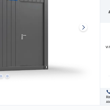
Vi 
Ri
All