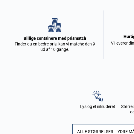
Hurti
Billige containere med prismatch
Vi leverer di
Finder du en bedre pris, kan vi matche den 9
ud af 10 gange.
Lys og el inkluderet
Størrel
o
ALLE STØRRELSER – YDRE M