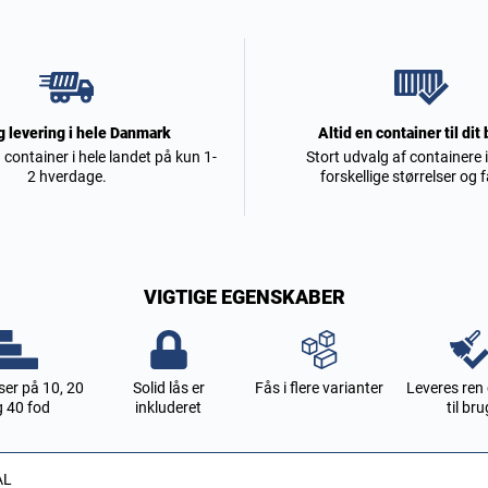
g levering i hele Danmark
Altid en container til dit
n container i hele landet på kun 1-
Stort udvalg af containere
2 hverdage.
forskellige størrelser og f
VIGTIGE EGENSKABER
ser på 10, 20
Solid lås er
Fås i flere varianter
Leveres ren 
g 40 fod
inkluderet
til bru
ÅL