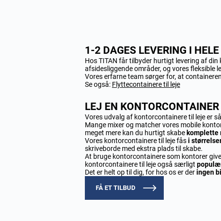
1-2 DAGES LEVERING I HEL
Hos TITAN får tilbyder hurtigt levering af di
afsidesliggende områder, og vores fleksible 
Vores erfarne team sørger for, at containeren
Se også:
Flyttecontainere til leje
LEJ EN KONTORCONTAINER 
Vores udvalg af kontorcontainere til leje er s
Mange mixer og matcher vores mobile konto
meget mere kan du hurtigt skabe
komplette 
Vores kontorcontainere til leje fås
i størrelse
skriveborde med ekstra plads til skabe.
At bruge kontorcontainere som kontorer giver d
kontorcontainere til leje også særligt
populæ
Det er helt op til dig, for hos os er der
ingen b
FÅ ET TILBUD