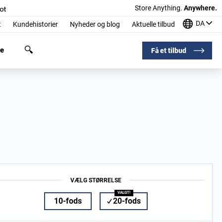
Store Anything.
Anywhere.
DA
t
Kundehistorier
Nyheder og blog
Aktuelle tilbud
ge
Få et tilbud
VÆLG STØRRELSE
10-fods
20-fods