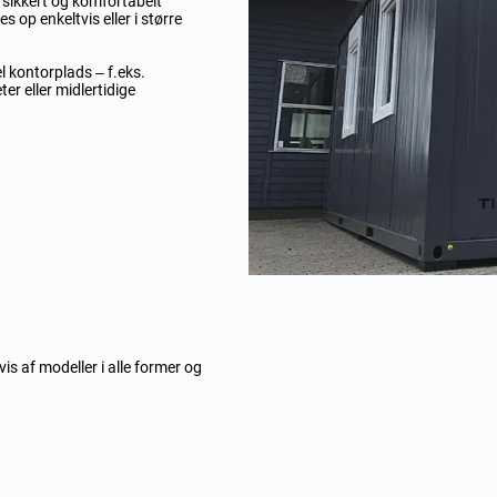
et sikkert og komfortabelt
es op enkeltvis eller i større
l kontorplads – f.eks.
er eller midlertidige
s af modeller i alle former og