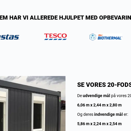
EM HAR VI ALLEREDE HJULPET MED OPBEVARI
SE VORES 20-FOD
De
udvendige
mål
på vores 20
6,06 m x 2,44 m x 2,80 m
Og deres
indvendige
mål
er:
5,86 m x 2,24 m x 2,54 m