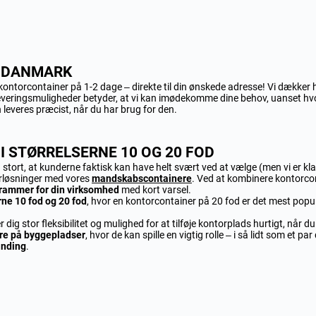
E DANMARK
n kontorcontainer på 1-2 dage – direkte til din ønskede adresse! Vi dækker 
leveringsmuligheder betyder, at vi kan imødekomme dine behov, uanset hvo
 leveres præcist, når du har brug for den.
I STØRRELSERNE 10 OG 20 FOD
å stort, at kunderne faktisk kan have helt svært ved at vælge (men vi er kl
rløsninger med vores
mandskabscontainere
.
Ved at kombinere kontorcon
rammer for din virksomhed
med kort varsel.
rne 10 fod og 20 fod
, hvor en kontorcontainer på 20 fod er det mest popul
ig stor fleksibilitet og mulighed for at tilføje kontorplads hurtigt, når du
re på byggepladser
, hvor de kan spille en vigtig rolle – i så lidt som et p
inding
.