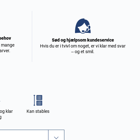
 behov
Sød og hjælpsom kundeservice
 i mange
Hvis du er i tvivl om noget, er vi klar med svar
arver.
– og et smil.
og klar
Kan stables
g