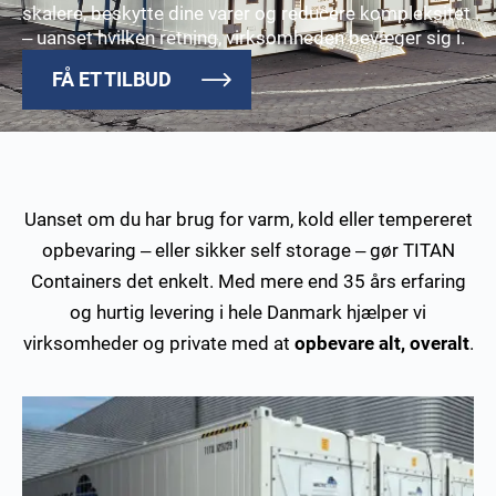
skalere, beskytte dine varer og reducere kompleksitet
–
uanset hvilken retning, virksomheden bevæger sig i.
FÅ ET TILBUD
Uanset om du har brug for varm, kold eller tempereret
opbevaring – eller sikker self storage – gør TITAN
Containers det enkelt. Med mere end 35 års erfaring
og hurtig levering i hele Danmark hjælper vi
virksomheder og private med at
opbevare alt, overalt
.