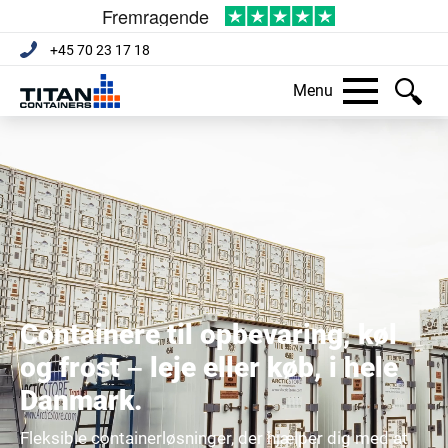
+45 70 23 17 18
Menu
Containere til opbevaring, køl
og frost – leje eller køb, i hele
Danmark.
Fleksible containerløsninger, der hjælper dig med at