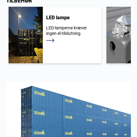
TILBEHØR
LED lampe
LED-lamperne kræver
ingen el-tilslutning.
Læs mere