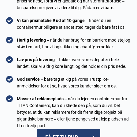
priserne nede, fordi vi er globale og har stordriftsfordele –
besparelserne giver vi videre til dig. Sådan er vi bare.
Vi kan prismatche 9 ud af 10 gange
– finder du en
containermur billigere et andet sted, tager du bare fat i os.
Hurtig levering
– når du har brug for en barriere mod støj og
støv i en fart, har vi logistikken og chaufførerne klar.
Lav pris på levering
– takket være vores depoter i hele
landet, skal vi aldrig køre langt, og det holder din pris nede.
God service
– bare tag et kig på vores
Trustpilot-
anmeldelser
for at se, hvad vores kunder siger om os.
Masser af reklameplads
– når du lejer en containermur fra
TITAN Containers, kan du klæde den på, som du vil. Det
betyder, at du kan reklamere for dit fremtidige projekt på
gigantiske bannere – eller tjene penge ved at leje pladsen ud
til en tredjepart.