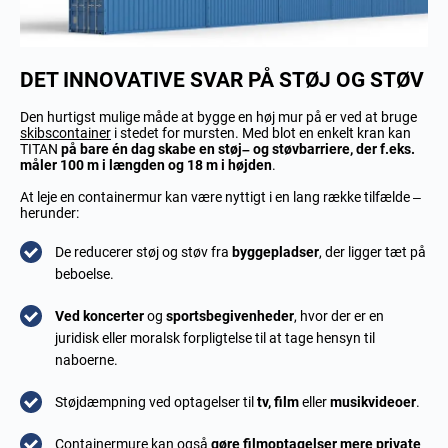
DET INNOVATIVE SVAR PÅ STØJ OG STØV
Den hurtigst mulige måde at bygge en høj mur på er ved at bruge
skibscontainer
i stedet for mursten. Med blot en enkelt kran kan
TITAN
på bare én dag skabe en støj
– og støv
barriere, der f.eks.
måler 100 m i længden og 18 m i højden
.
At leje en containermur kan være nyttigt i en lang række tilfælde –
herunder:
De reducerer støj og støv fra
byggepladser
, der ligger tæt på
beboelse.
Ved k
oncerter
og
sportsbegivenheder
, hvor der er en
juridisk eller moralsk forpligtelse til at tage hensyn til
naboerne.
Støjdæmpning ved optagelser til
tv, film
eller
musikvideoer
.
Containermure kan også
gøre filmoptagelser mere private