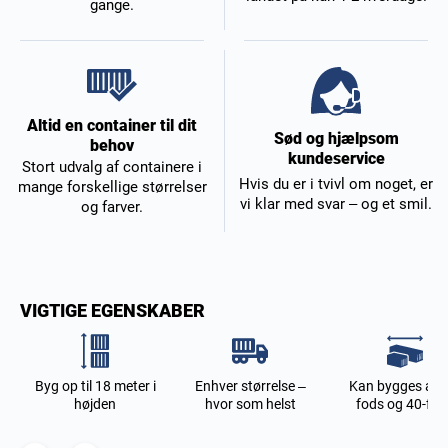
gange.
Altid en container til dit
Sød og hjælpsom
behov
kundeservice
Stort udvalg af containere i
Hvis du er i tvivl om noget, er
mange forskellige størrelser
vi klar med svar – og et smil.
og farver.
VIGTIGE EGENSKABER
t
Byg op til 18 meter i
Enhver størrelse –
Kan bygges af 2
højden
hvor som helst
fods og 40-fod