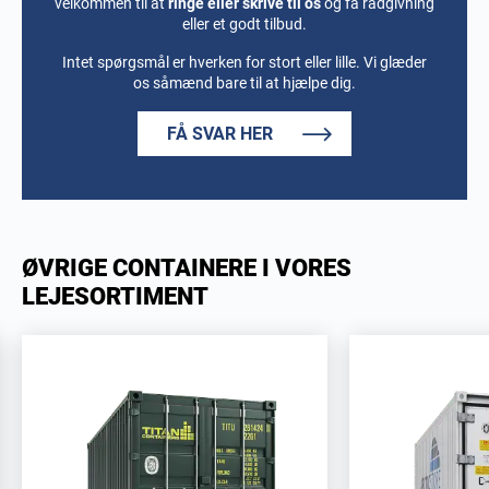
velkommen til at
ringe eller skrive til os
og få rådgivning
eller et godt tilbud.
Intet spørgsmål er hverken for stort eller lille. Vi glæder
os såmænd bare til at hjælpe dig.
FÅ SVAR HER
ØVRIGE CONTAINERE I VORES
LEJESORTIMENT