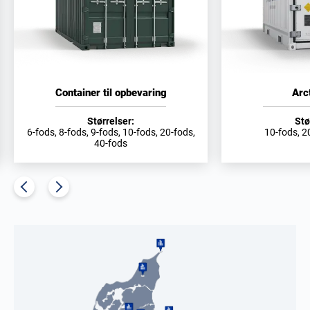
Container til opbevaring
Arc
Størrelser:
Stø
6-fods, 8-fods, 9-fods, 10-fods, 20-fods,
10-fods, 2
40-fods