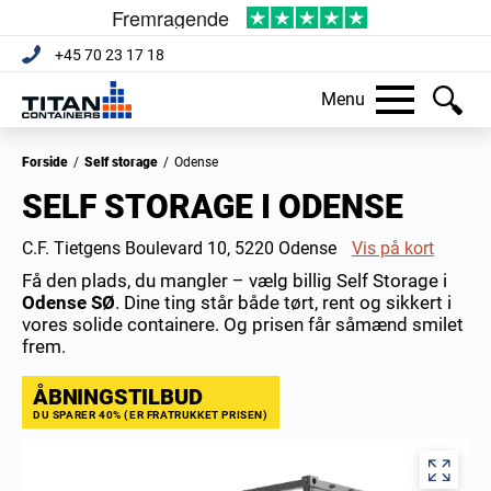
+45 70 23 17 18
Menu
Forside
/
Self storage
/
Odense
SELF STORAGE I ODENSE
C.F. Tietgens Boulevard 10, 5220 Odense
Vis på kort
Få den plads, du mangler – vælg billig Self Storage i
Odense SØ
. Dine ting står både tørt, rent og sikkert i
vores solide containere. Og prisen får såmænd smilet
frem.
ÅBNINGSTILBUD
DU SPARER 40% (ER FRATRUKKET PRISEN)