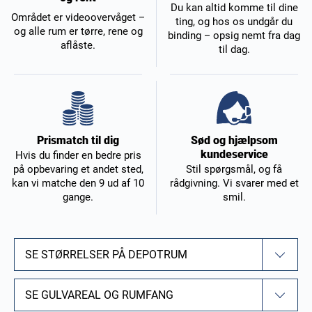
Du kan altid komme til dine
Området er videoovervåget –
ting, og hos os undgår du
og alle rum er tørre, rene og
binding – opsig nemt fra dag
aflåste.
til dag.
Sød og hjælpsom
Prismatch til dig
kundeservice
Hvis du finder en bedre pris
Stil spørgsmål, og få
på opbevaring et andet sted,
rådgivning. Vi svarer med et
kan vi matche den 9 ud af 10
smil.
gange.
SE STØRRELSER PÅ DEPOTRUM
SE GULVAREAL OG RUMFANG