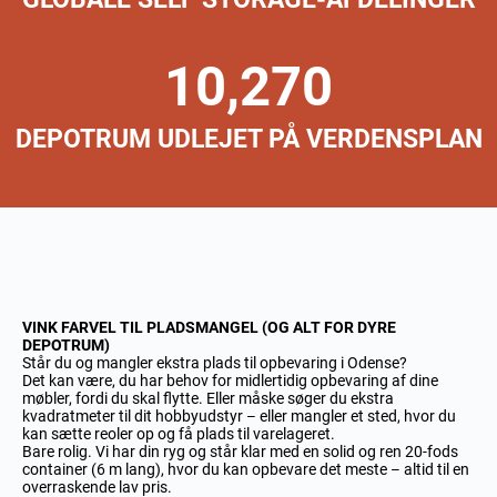
10,270
DEPOTRUM UDLEJET PÅ VERDENSPLAN
VINK FARVEL TIL PLADSMANGEL (OG ALT FOR DYRE
DEPOTRUM)
Står du og mangler ekstra plads til opbevaring i Odense?
Det kan være, du har behov for midlertidig opbevaring af dine
møbler, fordi du skal flytte. Eller måske søger du ekstra
kvadratmeter til dit hobbyudstyr – eller mangler et sted, hvor du
kan sætte reoler op og få plads til varelageret.
Bare rolig. Vi har din ryg og står klar med en solid og ren 20-fods
container (6 m lang), hvor du kan opbevare det meste – altid til en
overraskende lav pris.