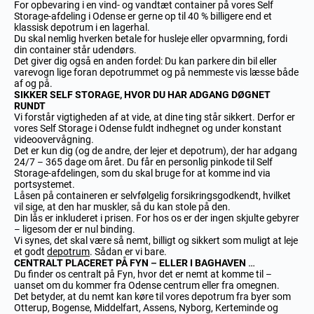
For opbevaring i en vind- og vandtæt container på vores Self
Storage-afdeling i Odense er gerne op til 40 % billigere end et
klassisk depotrum i en lagerhal.
Du skal nemlig hverken betale for husleje eller opvarmning, fordi
din container står udendørs.
Det giver dig også en anden fordel: Du kan parkere din bil eller
varevogn lige foran depotrummet og på nemmeste vis læsse både
af og på.
SIKKER SELF STORAGE, HVOR DU HAR ADGANG DØGNET
RUNDT
Vi forstår vigtigheden af at vide, at dine ting står sikkert. Derfor er
vores Self Storage i Odense fuldt indhegnet og under konstant
videoovervågning.
Det er kun dig (og de andre, der lejer et depotrum), der har adgang
24/7 – 365 dage om året. Du får en personlig pinkode til Self
Storage-afdelingen, som du skal bruge for at komme ind via
portsystemet.
Låsen på containeren er selvfølgelig forsikringsgodkendt, hvilket
vil sige, at den har muskler, så du kan stole på den.
Din lås er inkluderet i prisen. For hos os er der ingen skjulte gebyrer
– ligesom der er nul binding.
Vi synes, det skal være så nemt, billigt og sikkert som muligt at leje
et godt
depotrum
. Sådan er vi bare.
CENTRALT PLACERET PÅ FYN – ELLER I BAGHAVEN …
Du finder os centralt på Fyn, hvor det er nemt at komme til –
uanset om du kommer fra Odense centrum eller fra omegnen.
Det betyder, at du nemt kan køre til vores depotrum fra byer som
Otterup, Bogense, Middelfart, Assens, Nyborg, Kerteminde og