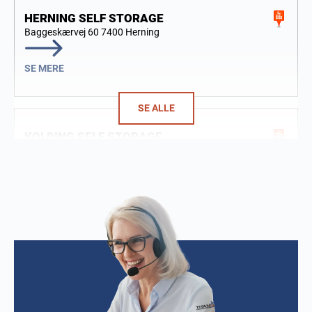
HERNING SELF STORAGE
Baggeskærvej 60
7400 Herning
SE MERE
SE ALLE
KOLDING SELF STORAGE
(4,6)
Google-anmeldelser
Essen 7 A
6000 Kolding
SE MERE
SOLRØD STRAND SELF STORAGE
(4,7)
Google-anmeldelser