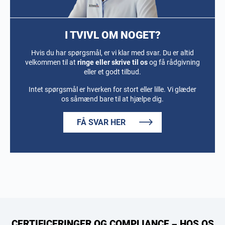
Cordozasvinget 3
2680 Solrød Strand
I TVIVL OM NOGET?
SE MERE
Hvis du har spørgsmål, er vi klar med svar. Du er altid
velkommen til at
ringe eller skrive til os
og få rådgivning
eller et godt tilbud.
Intet spørgsmål er hverken for stort eller lille. Vi glæder
os såmænd bare til at hjælpe dig.
TAASTRUP SELF STORAGE
(4,5)
Google-anmeldelser
FÅ SVAR HER
Litauen Alle 9
2630 Taastrup
SE MERE
AABENRAA SELF STORAGE
CERTIFICERINGER OG COMPLIANCE – HOS OS
(4,4)