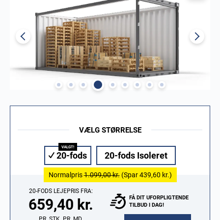
VÆLG STØRRELSE
20-fods
20-fods Isoleret
Normalpris
1.099,00 kr.
(Spar
439,60 kr.
)
20-FODS LEJEPRIS FRA:
FÅ DIT UFORPLIGTENDE
659,40 kr.
TILBUD I DAG!
PR. STK. PR. MD.