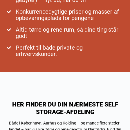
Konkurrencedygtige priser og masser af
opbevaringsplads for pengene
Altid tørre og rene rum, så dine ting står
godt
Perfekt til både private og
erhvervskunder.
HER FINDER DU DIN NÆRMESTE SELF
STORAGE-AFDELING
Både i København, Aarhus og Kolding – og mange flere steder i
landet – har vi sikre, tørre og rene depotrum klar til dig. Find din