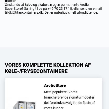
fronter
.
Ønsker du at
købe
og skabe din egen permanente Arctic
SuperStore? Så ring til os på
+45 70 23 17 18
, eller send en e-mail
til
dk@titancontainers.dk
. Det er naturligvis helt uforpligtende.
VORES KOMPLETTE KOLLEKTION AF
KØLE-/FRYSECONTAINERE
ArcticStore
Mest populære! Vores
brancheførende signaturmodel er
det foretrukne valg for de fleste af
vores kunder.