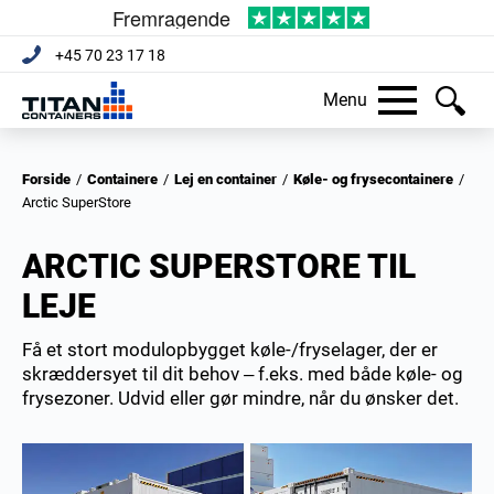
+45 70 23 17 18
Menu
Forside
/
Containere
/
Lej en container
/
Køle- og frysecontainere
/
Arctic SuperStore
ARCTIC SUPERSTORE TIL
LEJE
Få et stort modulopbygget køle-/fryselager, der er
skræddersyet til dit behov – f.eks. med både køle- og
frysezoner. Udvid eller gør mindre, når du ønsker det.