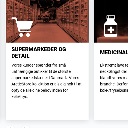
SUPERMARKEDER OG
MEDICINA
DETAIL
Vores kunder spænder fra små
Ekstremt lave t
uafhængige butikker til de største
nedkølingstider 
supermarkedskæder i Danmark. Vores
blandt vores m
ArcticStore-kollektion er alsidig nok til at
branche. Derfor
opfylde alle dine behov inden for
køle-/fryseløsni
køle/frys.