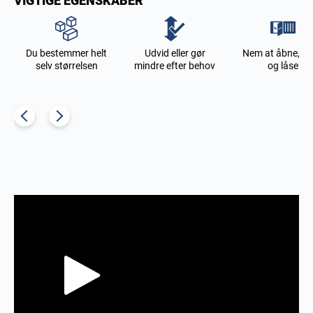
VIGTIGE EGENSKABER
0
Du bestemmer helt
Udvid eller gør
Nem at åbne, lu
selv størrelsen
mindre efter behov
og låse