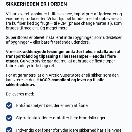
SIKKERHEDEN ER I ORDEN
Vi har leveret løsninger til life science, importører af fødevarer og
vindmølleproducenter. Vi har hjulpet kunder med at opbevare alt
fra kulfiber, kød og frugt – til PCM (phase change material), som
bruges til medicin. Og meget mere.
SuperStores er blevet installeret inde i bygninger, som udvidelser
af bygninger – eller bare fritstående udendørs.
Vores
skræddersyede løsninger omfatter f.eks. installation af
transportbånd og tilpasning til læsseramper – endda i flere
etager.
Gulvets styrke gør det muligt at bruge de fleste typer
fabriksudstyr inde i lageret.
For at garantere, at din Arctic SuperStore er så sikker, som den
kan være, er den
HACCP-compliant og lever op til alle
sikkerhedskrav.
De leveres med:
Enhåndsbetjent dør, der er nem at åbne
Større installationer omfatter flere brandsikringer
Indvendig døråbner (for yderligere sikkerhed har alle nyere