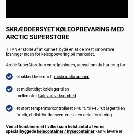
SKRÆDDERSYET KØLEOPBEVARING MED
ARCTIC SUPERSTORE
TITAN er stolte af at kunne tilbyde en af de mest innovative
løsninger inden for køleopbevaring på markedet.
Arctic SuperStore kan være løsningen, uanset om du har brug for:
et sikkert kølerum til
medicinalbranchen
et midlertidigt kølelager til en
mellemstor
fødevarevirksomhed
et stort temperaturkontrolleret (-40 °C til +45 °C) lager til en
fabrik, et distributionscenter eller en
detailforretning
.
Ved at kombinere et hvilket som helst antal af vores
specialbyggede
kølecontainer / frysecontainer
kan vi levere et