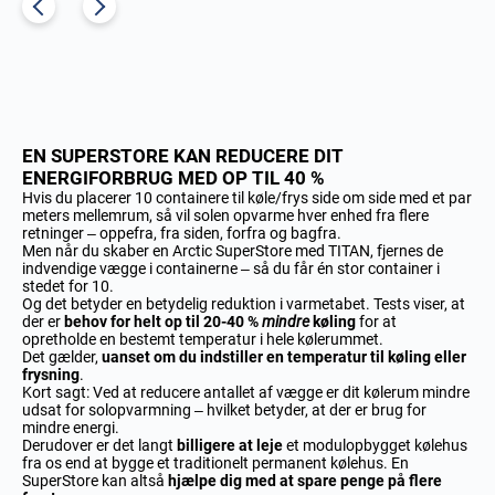
EN SUPERSTORE KAN REDUCERE DIT
ENERGIFORBRUG MED OP TIL 40 %
Hvis du placerer 10 containere til køle/frys side om side med et par
meters mellemrum, så vil solen opvarme hver enhed fra flere
retninger – oppefra, fra siden, forfra og bagfra.
Men når du skaber en Arctic SuperStore med TITAN, fjernes de
indvendige vægge i containerne – så du får én stor container i
stedet for 10.
Og det betyder en betydelig reduktion i varmetabet. Tests viser, at
der er
behov for helt op til 20-40 %
mindre
køling
for at
opretholde en bestemt temperatur i hele kølerummet.
Det gælder,
uanset om du indstiller en temperatur til køling eller
frysning
.
Kort sagt: Ved at reducere antallet af vægge er dit kølerum mindre
udsat for solopvarmning – hvilket betyder, at der er brug for
mindre energi.
Derudover er det langt
billigere at leje
et modulopbygget kølehus
fra os end at bygge et traditionelt permanent kølehus. En
SuperStore kan altså
hjælpe dig med at spare penge på flere