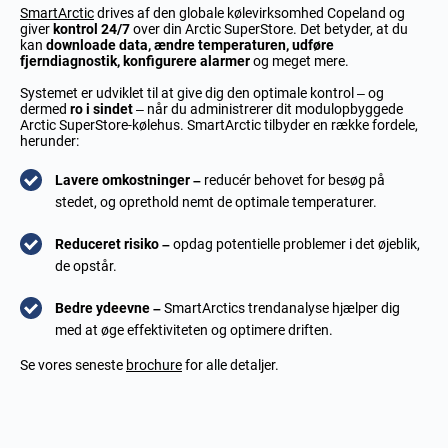
SmartArctic
drives af den globale kølevirksomhed Copeland og
giver
kontrol 24/7
over din Arctic SuperStore. Det betyder, at du
kan
downloade data, ændre temperaturen, udføre
fjerndiagnostik, konfigurere alarmer
og meget mere.
Systemet er udviklet til at give dig den optimale kontrol – og
dermed
ro i sindet
– når du administrerer dit modulopbyggede
Arctic SuperStore-kølehus. SmartArctic tilbyder en række fordele,
herunder:
Lavere omkostninger –
reducér behovet for besøg på
stedet, og oprethold nemt de optimale temperaturer.
Reduceret risiko –
opdag potentielle problemer i det øjeblik,
de opstår.
Bedre ydeevne –
SmartArctics trendanalyse hjælper dig
med at øge effektiviteten og optimere driften.
Se vores seneste
brochure
for alle detaljer.