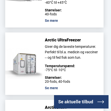
-40°C til +45°C
Størrelser:
40-fods
Se mere
Arctic UltraFreezer
Giver dig de laveste temperaturer.
Perfekt til bl.a. medicin og vacciner
– og til fed fisk som tun.
Temperaturspænd:
-75°C til -10°C
Størrelser:
20-fods, 40-fods
Se mere
Se aktuelle tilbud
ArcticBlast