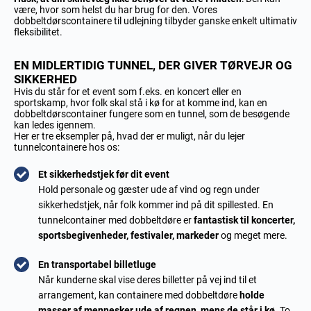
være, hvor som helst du har brug for den. Vores
dobbeltdørscontainere til udlejning tilbyder ganske enkelt ultimativ
fleksibilitet.
EN MIDLERTIDIG TUNNEL, DER GIVER TØRVEJR OG
SIKKERHED
Hvis du står for et event som f.eks. en koncert eller en
sportskamp, hvor folk skal stå i kø for at komme ind, kan en
dobbeltdørscontainer fungere som en tunnel, som de besøgende
kan ledes igennem.
Her er tre eksempler på, hvad der er muligt, når du lejer
tunnelcontainere hos os:
Et sikkerhedstjek før dit event
Hold personale og gæster ude af vind og regn under
sikkerhedstjek, når folk kommer ind på dit spillested. En
tunnelcontainer med dobbeltdøre er
fantastisk til koncerter,
sportsbegivenheder, festivaler, markeder
og meget mere.
En transportabel billetluge
Når kunderne skal vise deres billetter på vej ind til et
arrangement, kan containere med dobbeltdøre
holde
masser af mennesker ude af regnen, mens de står i kø
. To