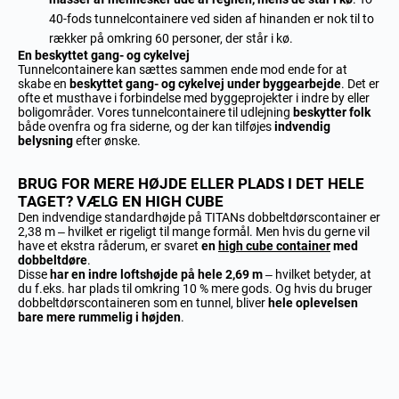
40-fods tunnelcontainere ved siden af hinanden er nok til to
rækker på omkring 60 personer, der står i kø.
En beskyttet gang- og cykelvej
Tunnelcontainere kan sættes sammen ende mod ende for at
skabe en
beskyttet gang- og cykelvej under byggearbejde
. Det er
ofte et musthave i forbindelse med byggeprojekter i indre by eller
boligområder. Vores tunnelcontainere til udlejning
beskytter folk
både ovenfra og fra siderne, og der kan tilføjes
indvendig
belysning
efter ønske.
BRUG FOR MERE HØJDE ELLER PLADS I DET HELE
TAGET? VÆLG EN HIGH CUBE
Den indvendige standardhøjde på TITANs dobbeltdørscontainer er
2,38 m – hvilket er rigeligt til mange formål. Men hvis du gerne vil
have et ekstra råderum, er svaret
en
high cube container
med
dobbeltdøre
.
Disse
har en indre loftshøjde på hele 2,69 m
– hvilket betyder, at
du f.eks. har plads til omkring 10 % mere gods. Og hvis du bruger
dobbeltdørscontaineren som en tunnel, bliver
hele oplevelsen
bare mere rummelig i højden
.