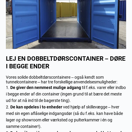
LEJ EN DOBBELTDØRSCONTAINER – DØRE
I BEGGE ENDER
Vores solide dobbeltdørscontainere – også kendt som
tunnelcontainere – har tre forskellige anvendelsesmuligheder:
De giver den nemmest mulige adgang
til f.eks. varer eller indbo
i begge ender af din container (ingen grund til at bære det meste
ud for at nå ind til de bagerste ting).
De kan opdeles i to enheder
ved hjælp af skillevægge – hver
med sin egen aflåselige indgangsdør (så du f.eks. kan have både
lager
og
showroom eller værksted
og
pulterkammer i én og
samme container!).