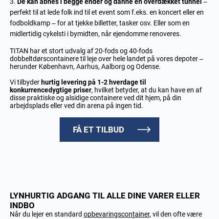
De kan åbnes i begge ender og danne en overdækket tunnel
–
perfekt til at lede folk ind til et event som f.eks. en koncert eller en
fodboldkamp – for at tjekke billetter, tasker osv. Eller som en
midlertidig cykelsti i bymidten, når ejendomme renoveres.
TITAN har et stort udvalg af 20-fods og 40-fods
dobbeltdørscontainere til leje over hele landet på vores depoter –
herunder København, Aarhus, Aalborg og Odense.
Vi tilbyder
hurtig levering på 1-2 hverdage til
konkurrencedygtige priser
, hvilket betyder, at du kan have en af
disse praktiske og alsidige containere ved dit hjem, på din
arbejdsplads eller ved din arena på ingen tid.
FÅ ET TILBUD
LYNHURTIG ADGANG TIL ALLE DINE VARER ELLER
INDBO
Når du lejer en standard
opbevaringscontainer
, vil den ofte være