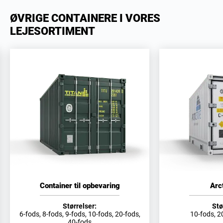
ØVRIGE CONTAINERE I VORES
LEJESORTIMENT
Container til opbevaring
Arc
Størrelser:
Stø
6-fods, 8-fods, 9-fods, 10-fods, 20-fods,
10-fods, 2
40-fods