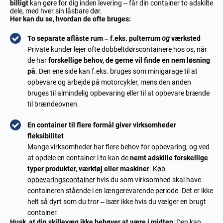
billigt
kan gøre for dig inden levering – får din container to adskilte
dele, med hver sin låsbare dør.
Her kan du se, hvordan de ofte bruges:
To separate aflåste rum – f.eks. pulterrum
og
værksted
Private kunder lejer ofte dobbeltdørscontainere hos os, når
de har
forskellige behov, de gerne vil finde en nem løsning
på
. Den ene side kan f.eks. bruges som minigarage til at
opbevare og arbejde på motorcykler, mens den anden
bruges til almindelig opbevaring eller til at opbevare brænde
til brændeovnen.
En container til flere formål giver virksomheder
fleksibilitet
Mange virksomheder har flere behov for opbevaring, og ved
at opdele en container i to kan de
nemt adskille forskellige
typer produkter, værktøj eller maskiner
.
Køb
opbevaringscontainer
hvis du som virksomhed skal have
containeren stående i en længerevarende periode. Det er ikke
helt så dyrt som du tror – især ikke hvis du vælger en brugt
container.
Husk, at din skillevæg ikke behøver at være i midten
: Den kan