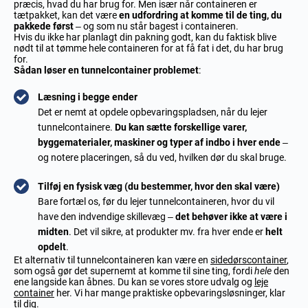
præcis, hvad du har brug for. Men især når containeren er
tætpakket, kan det være
en udfordring at komme til de ting, du
pakkede først
– og som nu står bagest i containeren.
Hvis du ikke har planlagt din pakning godt, kan du faktisk blive
nødt til at tømme hele containeren for at få fat i det, du har brug
for.
Sådan løser en tunnelcontainer problemet
:
Læsning i begge ender
Det er nemt at opdele opbevaringspladsen, når du lejer
tunnelcontainere.
Du kan sætte forskellige varer,
byggematerialer, maskiner og typer af indbo i hver ende
–
og notere placeringen, så du ved, hvilken dør du skal bruge.
Tilføj en fysisk væg (du bestemmer, hvor den skal være)
Bare fortæl os, før du lejer tunnelcontaineren, hvor du vil
have den indvendige skillevæg –
det behøver ikke at være i
midten
. Det vil sikre, at produkter mv. fra hver ende er
helt
opdelt
.
Et alternativ til tunnelcontaineren kan være en
sidedørscontainer
,
som også gør det supernemt at komme til sine ting, fordi
hele
den
ene langside kan åbnes. Du kan se vores store udvalg og
leje
container
her. Vi har mange praktiske opbevaringsløsninger, klar
til dig.