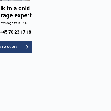
lk to a cold
orage expert
e hverdage fra kl. 7-16.
+45 70 23 17 18
ET A QUOTE