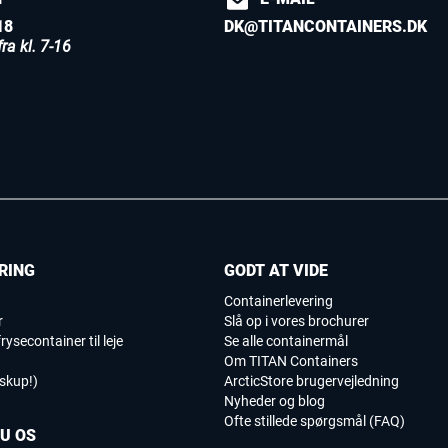
18
DK@TITANCONTAINERS.DK
ra kl. 7-16
RING
GODT AT VIDE
Containerlevering
r
Slå op i vores brochurer
rysecontainer til leje
Se alle containermål
Om TITAN Containers
iskup!)
ArcticStore brugervejledning
Nyheder og blog
Ofte stillede spørgsmål (FAQ)
DU OS