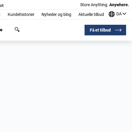
Store Anything.
Anywhere.
DA
t
Kundehistorier
Nyheder og blog
Aktuelle tilbud
ge
Få et tilbud