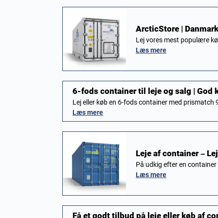
ArcticStore | Danmark
Lej vores mest populære kø
Læs mere
6-fods container til leje og salg | God k
Lej eller køb en 6-fods container med prismatch
Læs mere
Leje af container – Le
På udkig efter en container
Læs mere
Få et godt tilbud på leje eller køb af 