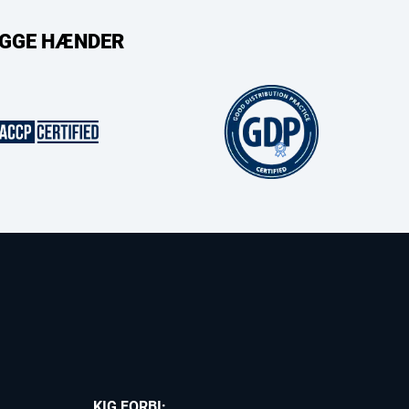
RYGGE HÆNDER
KIG FORBI: