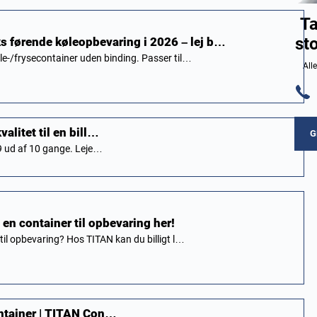
Ta
st
s førende køleopbevaring i 2026 – lej b…
le-/frysecontainer uden binding. Passer til…
All
valitet til en bill…
G
 9 ud af 10 gange. Leje…
j en container til opbevaring her!
 til opbevaring? Hos TITAN kan du billigt l…
container | TITAN Con…