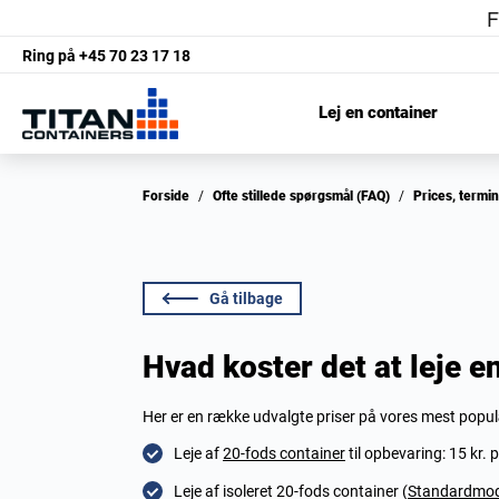
Ring på
+45 70 23 17 18
Lej en container
Forside
/
Ofte stillede spørgsmål (FAQ)
/
Prices, termi
Gå tilbage
Hvad koster det at leje e
Her er en række udvalgte priser på vores mest populæ
Leje af
20-fods container
til opbevaring: 15 kr. 
Leje af isoleret 20-fods container (
Standardmod