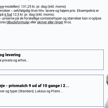
ore
-modellen): 131,25 kr. pr. dag (inkl. moms)
relser – selvfølgelig til en hhv. lavere og højere pris. Eksempelvis er
 på
6 fod
12,5 kr. pr. dag (inkl. moms).
– priserne på de forskellige containertyper og størrelser kan vi oplyse
vores
tilbudsformular
eller
skriver eller ringer
til os.
 og levering
åde private og erhve…
 leje - prismatch 9 ud af 10 gange i 2…
 farver og typer (Standard, Luksus og Premi…