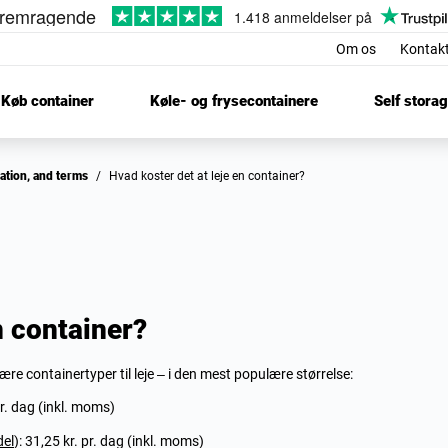
Om os
Kontak
Køb container
Køle- og frysecontainere
Self stora
nation, and terms
/
Hvad koster det at leje en container?
n container?
re containertyper til leje – i den mest populære størrelse:
pr. dag (inkl. moms)
el
): 31,25 kr. pr. dag (inkl. moms)