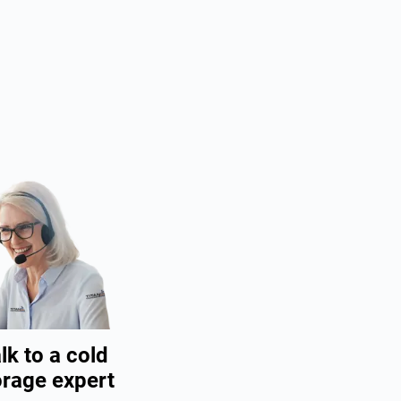
lk to a cold
orage expert