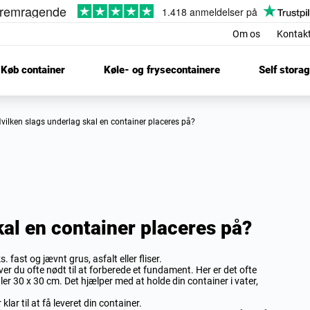
Om os
Kontak
Køb container
Køle- og frysecontainere
Self stora
Hvilken slags underlag skal en container placeres på?
kal en container placeres på?
 fast og jævnt grus, asfalt eller fliser.
iver du ofte nødt til at forberede et fundament. Her er det ofte
åler 30 x 30 cm. Det hjælper med at holde din container i vater,
klar til at få leveret din container.