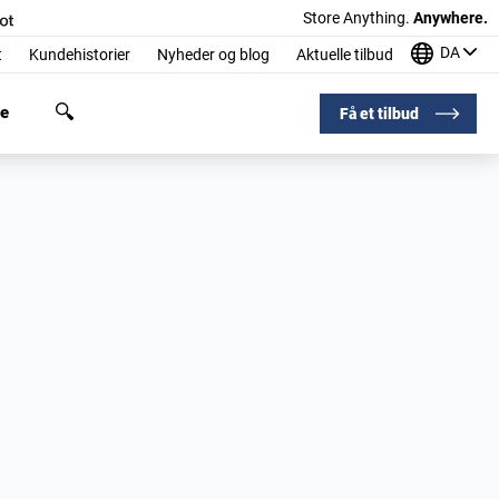
Store Anything.
Anywhere.
DA
t
Kundehistorier
Nyheder og blog
Aktuelle tilbud
ge
Få et tilbud