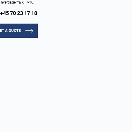
e hverdage fra kl. 7-16.
+45 70 23 17 18
ET A QUOTE