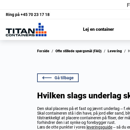
Ring på
+45 70 23 17 18
Lej en container
Forside
/
Ofte stillede spørgsmål (FAQ)
/
Levering
/
Gå tilbage
Hvilken slags underlag s
Den skal placeres på et fast og jævnt underlag – f.eks.
Skal containeren stå i din have, på jord eller sand, bl
tilstrækkeligt at placere containeren på fliser, der m
forhindrer den i at synke og forebygger rust.
Læs de otte punkter i vores
leveringsguide
– så du er 