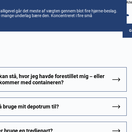
All
alligevel går det meste af vægten gennem blot fire hjørne-beslag.
 mange underlag bære den. Koncentreret i fire små
G
an stå, hvor jeg havde forestillet mig – eller
r I kommer med containeren?
å bruge mit depotrum til?
er bruge en tredjepart?