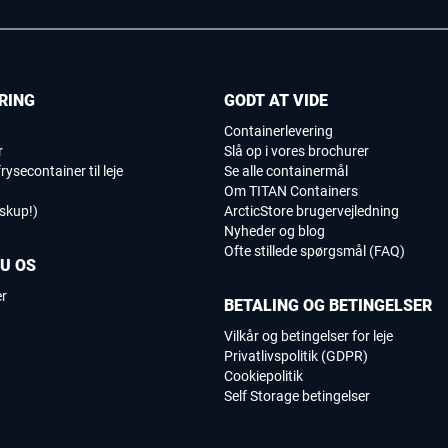
RING
GODT AT VIDE
Containerlevering
r
Slå op i vores brochurer
rysecontainer til leje
Se alle containermål
Om TITAN Containers
iskup!)
ArcticStore brugervejledning
Nyheder og blog
Ofte stillede spørgsmål (FAQ)
DU OS
er
BETALING OG BETINGELSER
Vilkår og betingelser for leje
Privatlivspolitik (GDPR)
Cookiepolitik
Self Storage betingelser