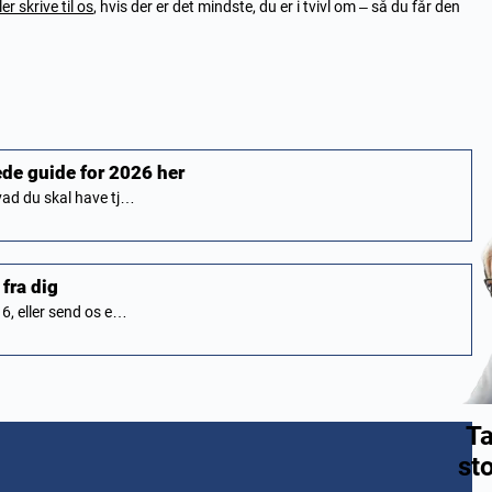
ler skrive til os
, hvis der er det mindste, du er i tvivl om – så du får den
ede guide for 2026 her
hvad du skal have tj…
 fra dig
16, eller send os e…
Ta
st