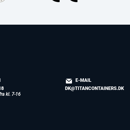
N
E-MAIL
18
DK@TITANCONTAINERS.DK
ra kl. 7-16