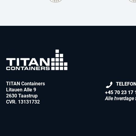
TITAN Containers
TELEFO
Litauen Alle 9
+45 70 23 17 
2630 Taastrup
Alle hverdage f
CVR. 13131732