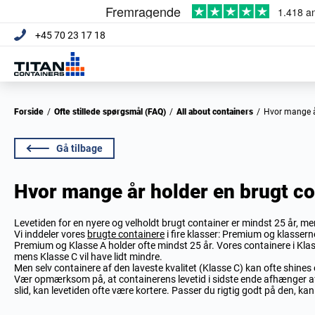
+45 70 23 17 18
Forside
/
Ofte stillede spørgsmål (FAQ)
/
All about containers
/
Hvor mange 
Gå tilbage
Hvor mange år holder en brugt c
Levetiden for en nyere og velholdt brugt container er mindst 25 år, m
Vi inddeler vores
brugte containere
i fire klasser: Premium og klassern
Premium og Klasse A holder ofte mindst 25 år. Vores containere i Klasse
mens Klasse C vil have lidt mindre.
Men selv containere af den laveste kvalitet (Klasse C) kan ofte shines 
Vær opmærksom på, at containerens levetid i sidste ende afhænger af,
slid, kan levetiden ofte være kortere. Passer du rigtig godt på den, ka