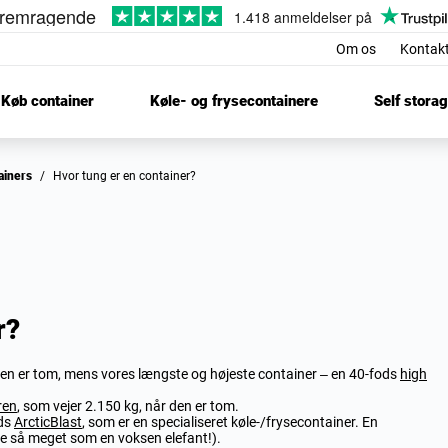
Om os
Kontak
Køb container
Køle- og frysecontainere
Self stora
tainers
/
Hvor tung er en container?
r?
den er tom, mens vores længste og højeste container – en 40-fods
high
ren
, som vejer 2.150 kg, når den er tom.
ods
ArcticBlast
, som er en specialiseret køle-/frysecontainer. En
lige så meget som en voksen elefant!).