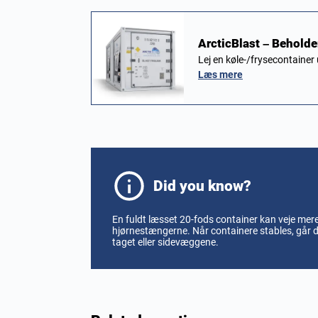
ArcticBlast – Beholder
Lej en køle-/frysecontainer
Læs mere
Did you know?
En fuldt læsset 20-fods container kan veje mere
hjørnestængerne. Når containere stables, går
taget eller sidevæggene.