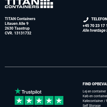
TITAN Containers
TELEFO
Litauen Alle 9
+45 70 23 17 
2630 Taastrup
Alle hverdage f
CVR. 13131732
FIND OPBEVA
Lej en container
Køb en containe
Kølecontainer / f
Self Storage