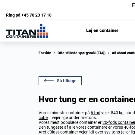
Ring på
+45 70 23 17 18
Lej en container
Forside
/
Ofte stillede spørgsmål (FAQ)
/
All about con
Gå tilbage
Hvor tung er en containe
Vores mindste container på
6 fod
vejer 840 kg, når 
cube
– vejer lige under fire tons.
Vores mest populære container er
20-fods containe
Den tungeste af alle vores containere er vores 40-f
ArcticBlast-container vejer lidt over syv tons (eller 