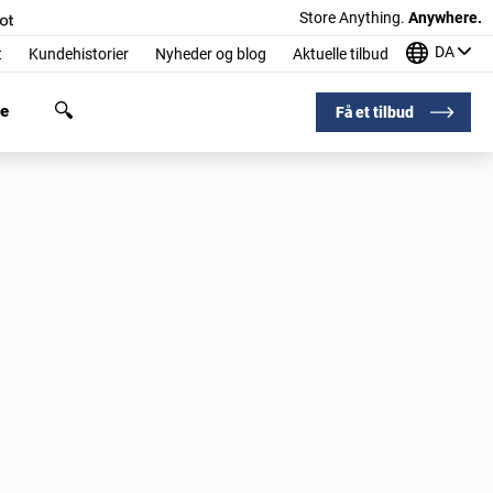
Store Anything.
Anywhere.
DA
t
Kundehistorier
Nyheder og blog
Aktuelle tilbud
ge
Få et tilbud