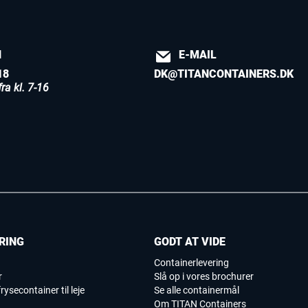
N
E-MAIL
18
DK@TITANCONTAINERS.DK
ra kl. 7-16
RING
GODT AT VIDE
Containerlevering
r
Slå op i vores brochurer
rysecontainer til leje
Se alle containermål
Om TITAN Containers