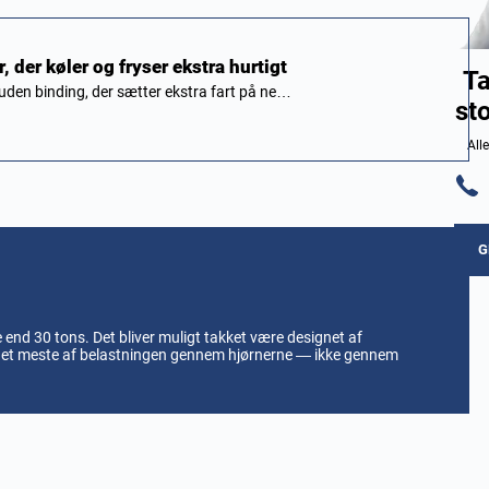
, der køler og fryser ekstra hurtigt
Ta
 uden binding, der sætter ekstra fart på ne…
st
All
G
 end 30 tons. Det bliver muligt takket være designet af
 det meste af belastningen gennem hjørnerne — ikke gennem