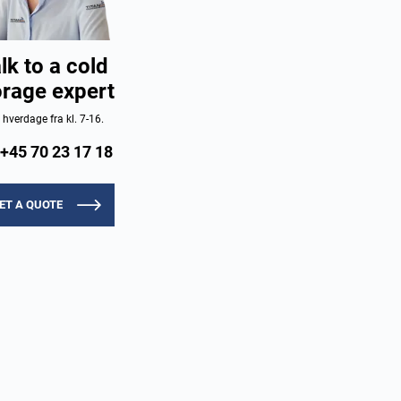
lk to a cold
orage expert
e hverdage fra kl. 7-16.
+45 70 23 17 18
ET A QUOTE