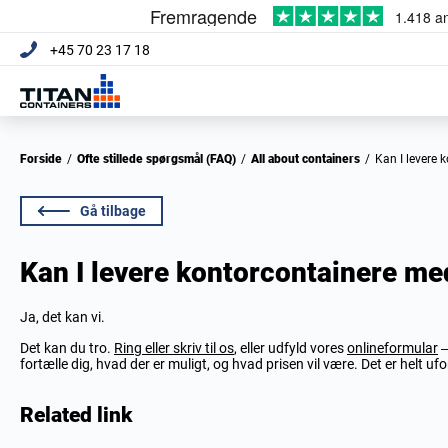
+45 70 23 17 18
Forside
/
Ofte stillede spørgsmål (FAQ)
/
All about containers
/
Kan I levere
Gå tilbage
Kan I levere kontorcontainere me
Ja, det kan vi.
Det kan du tro.
Ring eller skriv til os
, eller udfyld vores
onlineformular
–
fortælle dig, hvad der er muligt, og hvad prisen vil være. Det er helt uf
Related link