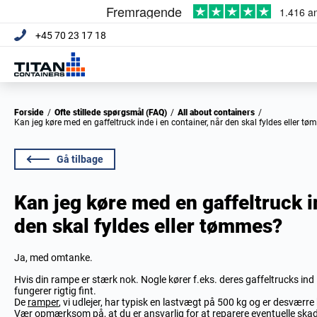
+45 70 23 17 18
Forside
/
Ofte stillede spørgsmål (FAQ)
/
All about containers
/
Kan jeg køre med en gaffeltruck inde i en container, når den skal fyldes eller t
Gå tilbage
Kan jeg køre med en gaffeltruck i
den skal fyldes eller tømmes?
Ja, med omtanke.
Hvis din rampe er stærk nok. Nogle kører f.eks. deres gaffeltrucks ind 
fungerer rigtig fint.
De
ramper
, vi udlejer, har typisk en lastvægt på 500 kg og er desværre 
Vær opmærksom på, at du er ansvarlig for at reparere eventuelle skade