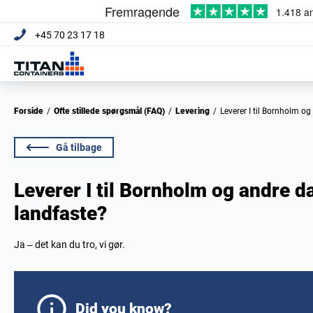
+45 70 23 17 18
Forside
/
Ofte stillede spørgsmål (FAQ)
/
Levering
/
Leverer I til Bornholm o
Gå tilbage
Leverer I til Bornholm og andre da
landfaste?
Ja – det kan du tro, vi gør.
Did you know?