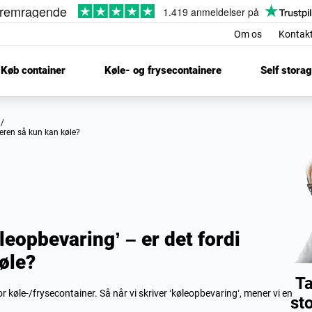
Om os
Kontak
Køb container
Køle- og frysecontainere
Self stora
/
ineren så kun kan køle?
øleopbevaring’ – er det fordi
øle?
Ta
or køle-/frysecontainer. Så når vi skriver ‘køleopbevaring’, mener vi en
st