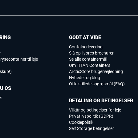
RING
GODT AT VIDE
Containerlevering
r
Slå op i vores brochurer
rysecontainer til leje
Se alle containermål
Om TITAN Containers
iskup!)
ArcticStore brugervejledning
Nyheder og blog
Ofte stillede spørgsmål (FAQ)
DU OS
er
BETALING OG BETINGELSER
Vilkår og betingelser for leje
Privatlivspolitik (GDPR)
Cookiepolitik
Self Storage betingelser