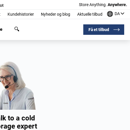
Store Anything.
Anywhere.
DA
t
Kundehistorier
Nyheder og blog
Aktuelle tilbud
ge
Få et tilbud
lk to a cold
orage expert