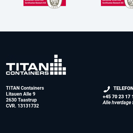
TITAN Containers
TELEFO
Litauen Alle 9
+45 70 23 17 
2630 Taastrup
Alle hverdage f
CVR. 13131732