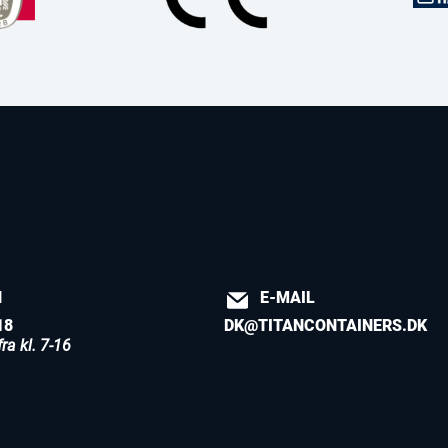
N
E-MAIL
18
DK@TITANCONTAINERS.DK
ra kl. 7-16