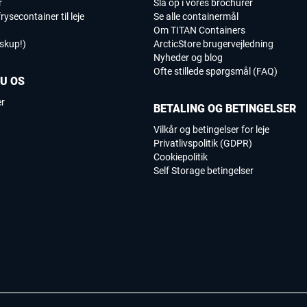
r
Slå op i vores brochurer
rysecontainer til leje
Se alle containermål
Om TITAN Containers
iskup!)
ArcticStore brugervejledning
Nyheder og blog
Ofte stillede spørgsmål (FAQ)
DU OS
er
BETALING OG BETINGELSER
Vilkår og betingelser for leje
Privatlivspolitik (GDPR)
Cookiepolitik
Self Storage betingelser