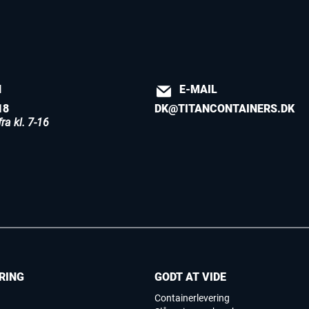
N
E-MAIL
18
DK@TITANCONTAINERS.DK
ra kl. 7-16
RING
GODT AT VIDE
Containerlevering