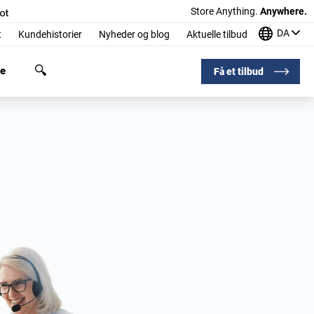
Store Anything.
Anywhere.
DA
t
Kundehistorier
Nyheder og blog
Aktuelle tilbud
ge
Få et tilbud