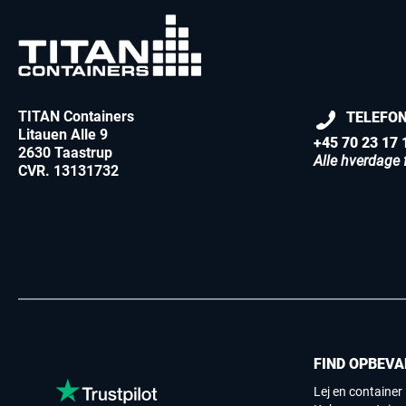
TITAN Containers
TELEFO
Litauen Alle 9
+45 70 23 17 
2630 Taastrup
Alle hverdage f
CVR. 13131732
FIND OPBEVA
Lej en container