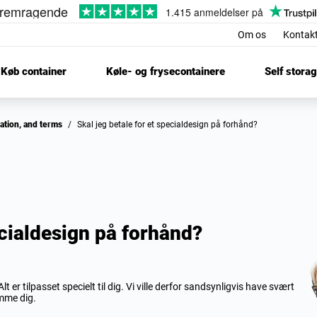
Om os
Kontak
Køb container
Køle- og frysecontainere
Self stora
nation, and terms
/
Skal jeg betale for et specialdesign på forhånd?
ecialdesign på forhånd?
t er tilpasset specielt til dig. Vi ville derfor sandsynligvis have svært
emme dig.