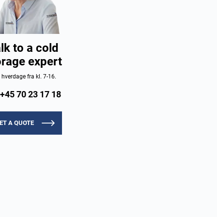
lk to a cold
orage expert
e hverdage fra kl. 7-16.
+45 70 23 17 18
ET A QUOTE