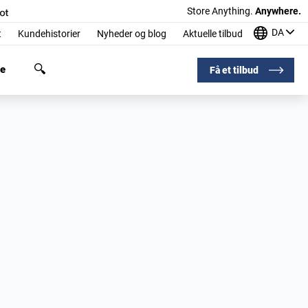
Store Anything.
Anywhere.
DA
t
Kundehistorier
Nyheder og blog
Aktuelle tilbud
ge
Få et tilbud