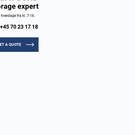
orage expert
e hverdage fra kl. 7-16.
+45 70 23 17 18
ET A QUOTE