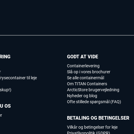
RING
GODT AT VIDE
Containerlevering
r
Slå op i vores brochurer
rysecontainer til leje
Se alle containermål
Om TITAN Containers
iskup!)
ArcticStore brugervejledning
Nyheder og blog
Ofte stillede spørgsmål (FAQ)
DU OS
er
BETALING OG BETINGELSER
Vilkår og betingelser for leje
Privatlivspolitik (GDPR)