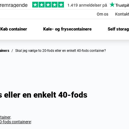
Om os
Kontak
Køb container
Køle- og frysecontainere
Self stora
tainers
/
Skal jeg vælge to 20-fods eller en enkelt 40-fods container?
 eller en enkelt 40-fods
tainer
.
0-fods containere
: