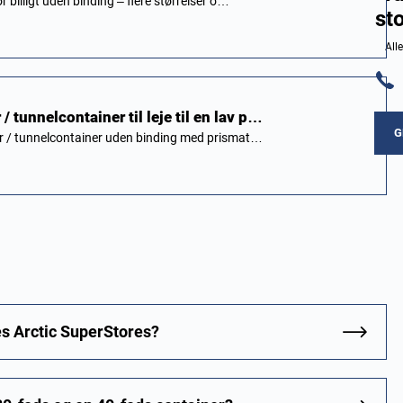
 billigt uden binding – flere størrelser o…
st
All
 tunnelcontainer til leje til en lav p…
G
r / tunnelcontainer uden binding med prismat…
s Arctic SuperStores?