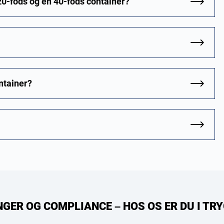
0-fods og en 40-fods container?
ntainer?
NGER OG COMPLIANCE – HOS OS ER DU I T