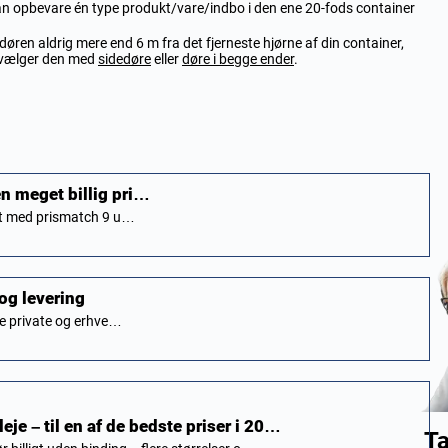
 kan opbevare én type produkt/vare/indbo i den ene 20-fods container
døren aldrig mere end 6 m fra det fjerneste hjørne af din container,
u vælger den med
sidedøre
eller
døre i begge ender
.
 en meget billig pri…
itet med prismatch 9 u…
 og levering
åde private og erhve…
leje – til en af de bedste priser i 20…
Ta