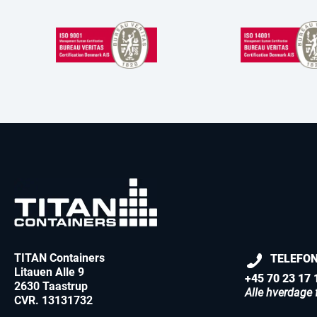
TITAN Containers
TELEFO
Litauen Alle 9
+45 70 23 17 
2630 Taastrup
Alle hverdage f
CVR. 13131732