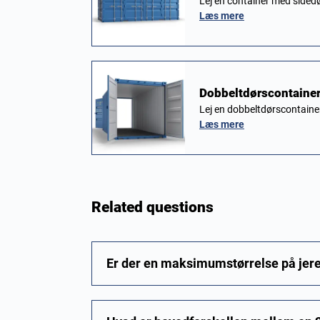
Lej en container med sidedør
Læs mere
Dobbeltdørscontainer /
Lej en dobbeltdørscontaine
Læs mere
Related questions
Er der en maksimumstørrelse på jere