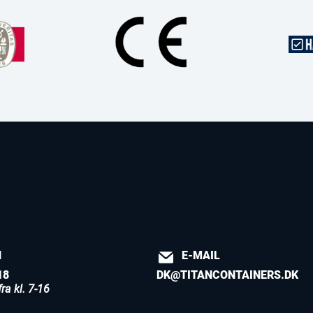
N
E-MAIL
18
DK@TITANCONTAINERS.DK
ra kl. 7-16