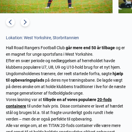
Lokation: West Yorkshire, Storbritannien
Hall Road Rangers Football Club
går mere end 50 år tilbage
og er
en magnet for unge sportsfans i West Yorkshire.
Efter en svær periode og nedlæggelsen af herreholdet havde
klubbens populære U7, U8, U9 og U10-hold brug for et nyt hjem.
Ungdomsholdenes trænere, der reelt startede forfra, søgte
hjælp
til opbevaringsplads
på deres nye træningsbane. De lagde vægt
på deres ønske om at holde klubbens traditioner i live for de næste
mange generationer af fodboldglade unge.
Vores løsning var at
tilbyde en af vores populære
20-fods
containere
til under halv pris. Disse containere er lavet af hærdet
stål og bruges bl.a. til at fragte uvurderligt gods rundt i hele
verden – men de er også perfekte til opbevaring.
Alle var enige om, at en TITAN 20-fods container ville være mere