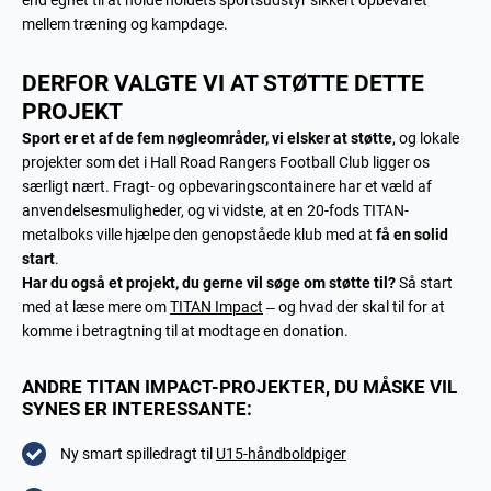
end egnet til at holde holdets sportsudstyr sikkert opbevaret
mellem træning og kampdage.
DERFOR VALGTE VI AT STØTTE DETTE
PROJEKT
Sport er et af de fem nøgleområder, vi elsker at støtte
, og lokale
projekter som det i Hall Road Rangers Football Club ligger os
særligt nært. Fragt- og opbevaringscontainere har et væld af
anvendelsesmuligheder, og vi vidste, at en 20-fods TITAN-
metalboks ville hjælpe den genopståede klub med at
få en solid
start
.
Har du også et projekt, du gerne vil søge om støtte til?
Så start
med at læse mere om
TITAN Impact
– og hvad der skal til for at
komme i betragtning til at modtage en donation.
ANDRE TITAN IMPACT-PROJEKTER, DU MÅSKE VIL
SYNES ER INTERESSANTE:
Ny smart spilledragt
til
U15-håndboldpiger