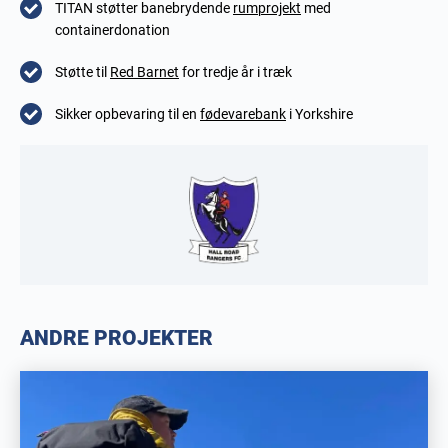
TITAN støtter
banebrydende
rumprojekt
med
containerdonation
Støtte til
Red Barnet
for tredje år i træk
Sikker opbevaring til en
fødevarebank
i Yorkshire
ANDRE PROJEKTER