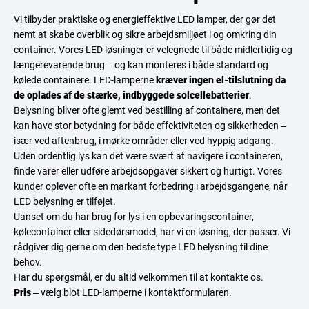
Vi tilbyder praktiske og energieffektive LED lamper, der gør det
nemt at skabe overblik og sikre arbejdsmiljøet i og omkring din
container. Vores LED løsninger er velegnede til både midlertidig og
længerevarende brug – og kan monteres i både standard og
kølede containere. LED-lamperne
kræver ingen el-tilslutning da
de oplades af de stærke, indbyggede solcellebatterier
.
Belysning bliver ofte glemt ved bestilling af containere, men det
kan have stor betydning for både effektiviteten og sikkerheden –
især ved aftenbrug, i mørke områder eller ved hyppig adgang.
Uden ordentlig lys kan det være svært at navigere i containeren,
finde varer eller udføre arbejdsopgaver sikkert og hurtigt. Vores
kunder oplever ofte en markant forbedring i arbejdsgangene, når
LED belysning er tilføjet.
Uanset om du har brug for lys i en opbevaringscontainer,
kølecontainer eller sidedørsmodel, har vi en løsning, der passer. Vi
rådgiver dig gerne om den bedste type LED belysning til dine
behov.
Har du spørgsmål, er du altid velkommen til at kontakte os.
Pris
– vælg blot LED-lamperne i kontaktformularen.