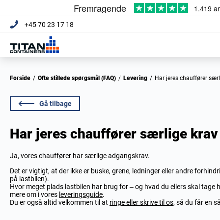
+45 70 23 17 18
Forside
/
Ofte stillede spørgsmål (FAQ)
/
Levering
/
Har jeres chauffører sæ
Gå tilbage
Har jeres chauffører særlige krav
Ja, vores chauffører har særlige adgangskrav.
Det er vigtigt, at der ikke er buske, grene, ledninger eller andre forhin
på lastbilen).
Hvor meget plads lastbilen har brug for – og hvad du ellers skal tage 
mere om i vores
leveringsguide
.
Du er også altid velkommen til at
ringe eller skrive til os
, så du får en 