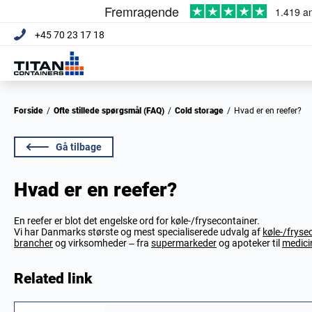
+45 70 23 17 18
Forside
/
Ofte stillede spørgsmål (FAQ)
/
Cold storage
/
Hvad er en reefer?
Gå tilbage
Hvad er en reefer?
En reefer er blot det engelske ord for køle-/frysecontainer.
Vi har Danmarks største og mest specialiserede udvalg af
køle-/frysec
brancher
og virksomheder – fra
supermarkeder
og apoteker til
medici
Related link