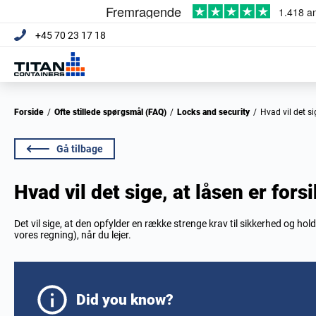
+45 70 23 17 18
Forside
/
Ofte stillede spørgsmål (FAQ)
/
Locks and security
/
Hvad vil det 
Gå tilbage
Hvad vil det sige, at låsen er for
Det vil sige, at den opfylder en række strenge krav til sikkerhed og hol
vores regning), når du lejer.
Did you know?