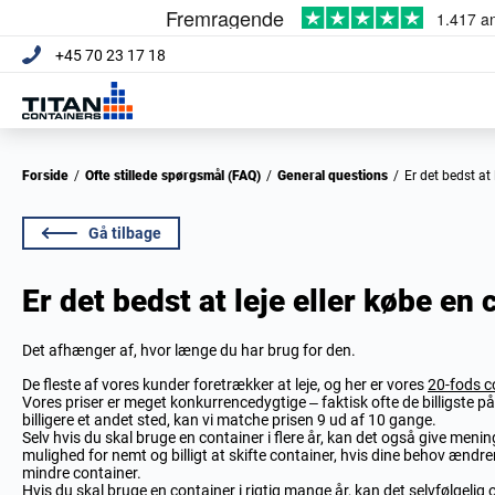
+45 70 23 17 18
Forside
/
Ofte stillede spørgsmål (FAQ)
/
General questions
/
Er det bedst at
Gå tilbage
Er det bedst at leje eller købe en
Det afhænger af, hvor længe du har brug for den.
De fleste af vores kunder foretrækker at leje, og her er vores
20-fods co
Vores priser er meget konkurrencedygtige – faktisk ofte de billigste på
billigere et andet sted, kan vi matche prisen 9 ud af 10 gange.
Selv hvis du skal bruge en container i flere år, kan det også give menin
mulighed for nemt og billigt at skifte container, hvis dine behov ændrer 
mindre container.
Hvis du skal bruge en container i rigtig mange år, kan det selvfølgelig