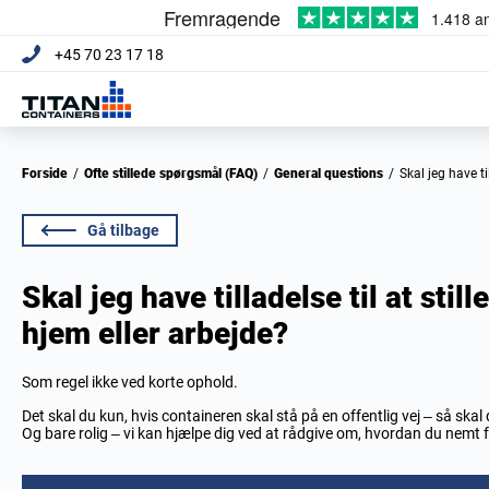
+45 70 23 17 18
Forside
/
Ofte stillede spørgsmål (FAQ)
/
General questions
/
Skal jeg have t
Gå tilbage
Skal jeg have tilladelse til at stil
hjem eller arbejde?
Som regel ikke ved korte ophold.
Det skal du kun, hvis containeren skal stå på en offentlig vej – så ska
Og bare rolig – vi kan hjælpe dig ved at rådgive om, hvordan du nemt f