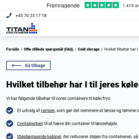
+45 70 23 17 18
Forside
/
Ofte stillede spørgsmål (FAQ)
/
Cold storage
/
Hvilket tilbehør har 
Gå tilbage
Hvilket tilbehør har I til jeres kø
Vi har følgende tilbehør til vores containere til køle/frys:
Et udvalg af
ramper
, som gør det nemmere at læsse og tømme c
Containerben
til at hæve din container til læssehøjde.
Støjdæmpende kabiner
, der reducerer støjen fra containeren, så