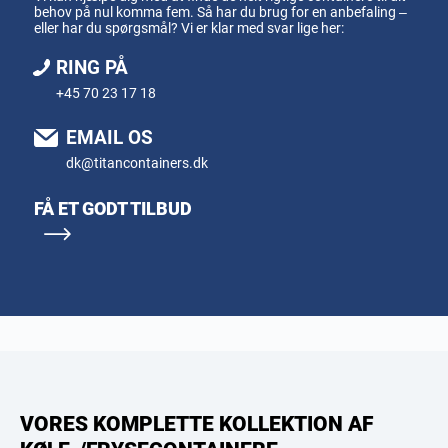
behov på nul komma fem. Så har du brug for en anbefaling –
eller har du spørgsmål? Vi er klar med svar lige her:
RING PÅ
+45 70 23 17 18
EMAIL OS
dk@titancontainers.dk
FÅ ET GODT TILBUD
VORES KOMPLETTE KOLLEKTION AF