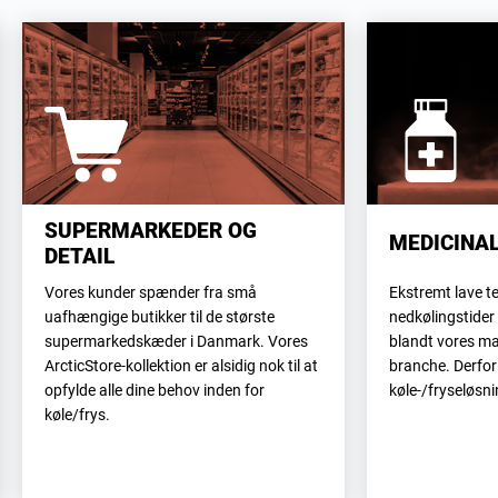
SUPERMARKEDER OG
MEDICINA
DETAIL
Vores kunder spænder fra små
Ekstremt lave t
uafhængige butikker til de største
nedkølingstider 
supermarkedskæder i Danmark. Vores
blandt vores m
ArcticStore-kollektion er alsidig nok til at
branche. Derfor
opfylde alle dine behov inden for
køle-/fryseløsni
køle/frys.