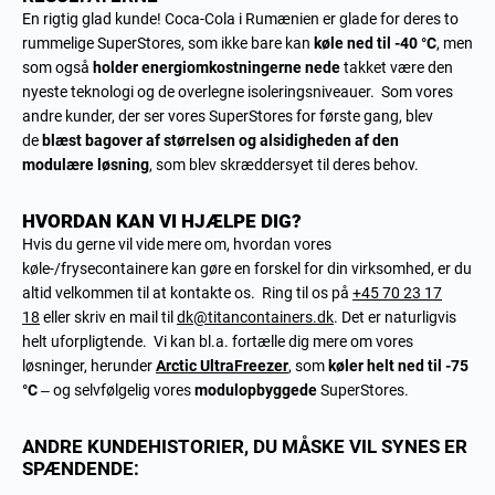
En rigtig glad kunde! Coca-Cola i Rumænien er glade for deres to
rummelige SuperStores, som ikke bare kan
køle ned til -40 °C
, men
som også
holder energiomkostningerne nede
takket være den
nyeste teknologi og de overlegne isoleringsniveauer. Som vores
andre kunder, der ser vores SuperStores for første gang, blev
de
blæst bagover af størrelsen og alsidigheden af den
modulære løsning
, som blev skræddersyet til deres behov.
HVORDAN KAN VI HJÆLPE DIG?
Hvis du gerne vil vide mere om, hvordan vores
køle-/frysecontainere kan gøre en forskel for din virksomhed, er du
altid velkommen til at kontakte os. Ring til os på
+45 70 23 17
18
eller skriv en mail til
dk@titancontainers.dk
. Det er naturligvis
helt uforpligtende. Vi kan bl.a. fortælle dig mere om vores
løsninger, herunder
Arctic UltraFreezer
, som
køler helt ned til -75
°C
– og selvfølgelig vores
modulopbyggede
SuperStores.
ANDRE KUNDEHISTORIER, DU MÅSKE VIL SYNES ER
SPÆNDENDE: