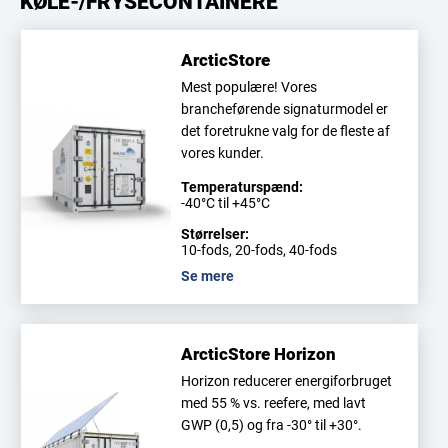
KØLE-/FRYSECONTAINERE
ArcticStore
Mest populære! Vores
brancheførende signaturmodel er
det foretrukne valg for de fleste af
vores kunder.
Temperaturspænd:
-40°C til +45°C
Størrelser:
10-fods, 20-fods, 40-fods
Se mere
ArcticStore Horizon
Horizon reducerer energiforbruget
med 55 % vs. reefere, med lavt
GWP (0,5) og fra -30° til +30°.