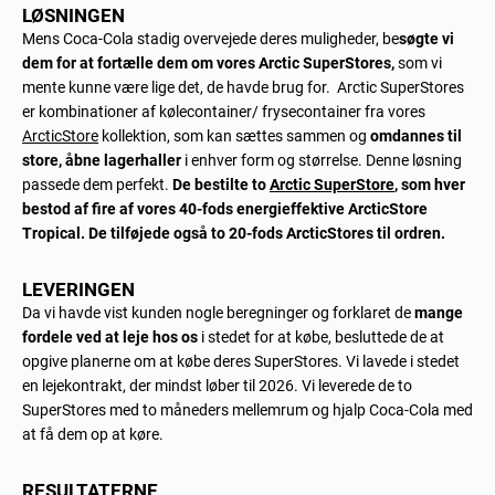
LØSNINGEN
Mens Coca-Cola stadig overvejede deres muligheder, be
søgte vi
dem for at fortælle dem om vores
Arctic SuperStores
,
som vi
mente kunne være lige det, de havde brug for. Arctic SuperStores
er kombinationer af kølecontainer/ frysecontainer fra vores
ArcticStore
kollektion, som kan sættes sammen og
omdannes til
store,
åbne lagerhaller
i enhver form og størrelse. Denne løsning
passede dem perfekt.
De bestilte to
Arctic SuperStore
, som hver
bestod af fire af vores 40-fods
energieffektive ArcticStore
Tropical. De tilføjede også to 20-fods ArcticStores til ordren.
LEVERINGEN
Da vi havde vist kunden nogle beregninger og forklaret de
mange
fordele ved at leje
hos os
i stedet for at købe, besluttede de at
opgive planerne om at købe deres SuperStores. Vi lavede i stedet
en lejekontrakt, der mindst løber til 2026. Vi leverede de to
SuperStores med to måneders mellemrum og hjalp Coca-Cola med
at få dem op at køre.
RESULTATERNE