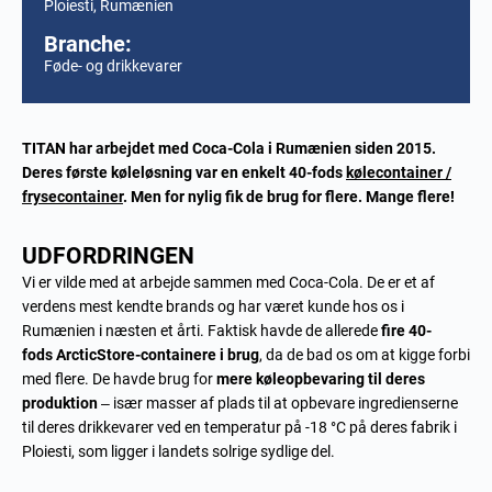
Ploiesti, Rumænien
Branche:
Føde- og drikkevarer
TITAN har arbejdet med Coca-Cola i Rumænien siden 2015.
Deres første køleløsning var en enkelt 40-fods
kølecontainer /
frysecontainer
. Men for nylig fik de brug for flere. Mange flere!
UDFORDRINGEN
Vi er vilde med at arbejde sammen med Coca-Cola. De er et af
verdens mest kendte brands og har været kunde hos os i
Rumænien i næsten et årti. Faktisk havde de allerede
fire 40-
fods
ArcticStore
-containere i brug
, da de bad os om at kigge forbi
med flere. De havde brug for
mere køleopbevaring til deres
produktion
– især masser af plads til at opbevare ingredienserne
til deres drikkevarer ved en temperatur på -18 °C på deres fabrik i
Ploiesti, som ligger i landets solrige sydlige del.