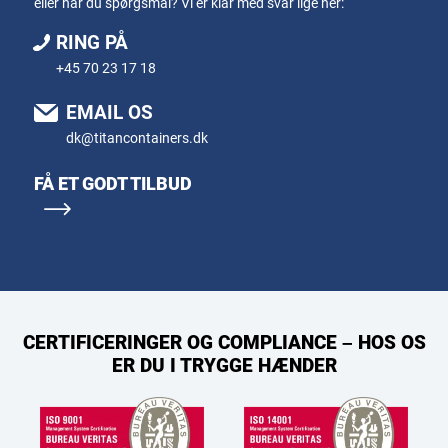
eller har du spørgsmål? Vi er klar med svar lige her:
RING PÅ
+45 70 23 17 18
EMAIL OS
dk@titancontainers.dk
FÅ ET GODT TILBUD
CERTIFICERINGER OG COMPLIANCE – HOS OS
ER DU I TRYGGE HÆNDER