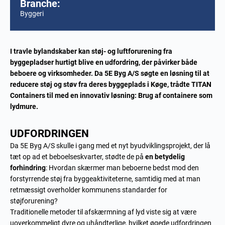
Branche:
Byggeri
I travle bylandskaber kan støj- og luftforurening fra
byggepladser hurtigt blive en udfordring, der påvirker både
beboere og virksomheder. Da 5E Byg A/S søgte en løsning til at
reducere støj og støv fra deres byggeplads i Køge, trådte TITAN
Containers til med en innovativ løsning: Brug af containere som
lydmure.
UDFORDRINGEN
Da 5E Byg A/S skulle i gang med et nyt byudviklingsprojekt, der lå
tæt op ad et beboelseskvarter, stødte de på
en betydelig
forhindring
: Hvordan skærmer man beboerne bedst mod den
forstyrrende støj fra byggeaktiviteterne, samtidig med at man
retmæssigt overholder kommunens standarder for
støjforurening?
Traditionelle metoder til afskærmning af lyd viste sig at være
uoverkommeligt dyre og uhåndterlige, hvilket øgede udfordringen