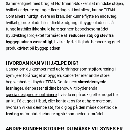
Sammenlignet med brug af Hoffmann-blokke til at mindske støjen,
hvilket er dyrere og tager flere dage at installere, kunne TITAN
Containers hurtigt levere en kran, der kunne flytte en endevæg,
hvilket gjorde plads til en direkte adgang til byggepladsen, så
tunge lastbiler ikke skulle køre gennem beboelsesområdet.
Byudviklingsprojektet formåede at
reducere støj og støv fra
byggepladsen væsentligt
, hvilket førte til glade beboere og øget
produktivitet på byggepladsen.
HVORDAN KAN VI HJÆLPE DIG?
Uanset om du kæmper med udfordringer som støjforurening i
bymiljøer forårsaget af byggeri, koncerter eller andre store
begivenheder, tilbyder TITAN Containers
skræddersyede
løsninger
, der passer til dine behov. Vi tilbyder enda
specialdesignede containere
, hvis du er på udkig efter noget helt
unikt. Få et godt tilbud, eller kontakt os for at høre mere om,
hvordan vi kan dæmpe støj for dig og på den måde opretholde
fred og ro
for både beboere og virksomheder i området.
ANDRE KUNDEHISTORIER, DU MÅSKE VIL SYNES ER