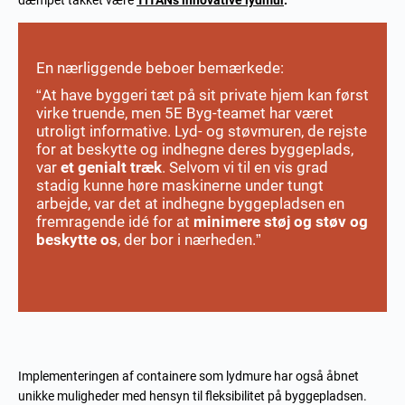
dæmpet takket være
TITANs innovative lydmur
.
En nærliggende beboer bemærkede:
“At have byggeri tæt på sit private hjem kan først
virke truende, men 5E Byg-teamet har været
utroligt informative. Lyd- og støvmuren, de rejste
for at beskytte og indhegne deres byggeplads,
var
et genialt træk
. Selvom vi til en vis grad
stadig kunne høre maskinerne under tungt
arbejde, var det at indhegne byggepladsen en
fremragende idé for at
minimere støj og støv og
beskytte os
, der bor i nærheden.”
Implementeringen af containere som lydmure har også åbnet
unikke muligheder med hensyn til fleksibilitet på byggepladsen.