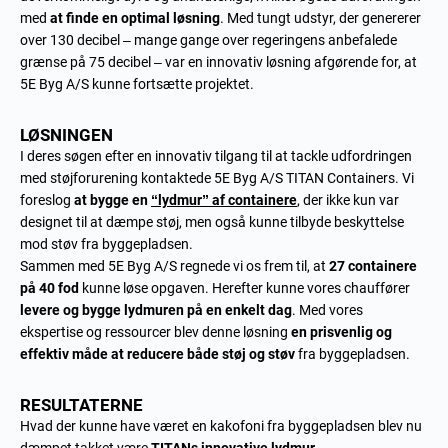
med
at finde en optimal løsning
. Med tungt udstyr, der genererer
over 130 decibel – mange gange over regeringens anbefalede
grænse på 75 decibel – var en innovativ løsning afgørende for, at
5E Byg A/S kunne fortsætte projektet.
LØSNINGEN
I deres søgen efter en innovativ tilgang til at tackle udfordringen
med støjforurening kontaktede 5E Byg A/S TITAN Containers. Vi
foreslog
at bygge en
“lydmur” af containere
, der ikke kun var
designet til at dæmpe støj, men også kunne tilbyde beskyttelse
mod støv fra byggepladsen.
Sammen med 5E Byg A/S regnede vi os frem til, at
27 containere
på 40 fod
kunne løse opgaven. Herefter kunne vores chauffører
levere og bygge lydmuren på en enkelt dag
. Med vores
ekspertise og ressourcer blev denne løsning
en prisvenlig og
effektiv måde at reducere både støj og støv
fra byggepladsen.
RESULTATERNE
Hvad der kunne have været en kakofoni fra byggepladsen blev nu