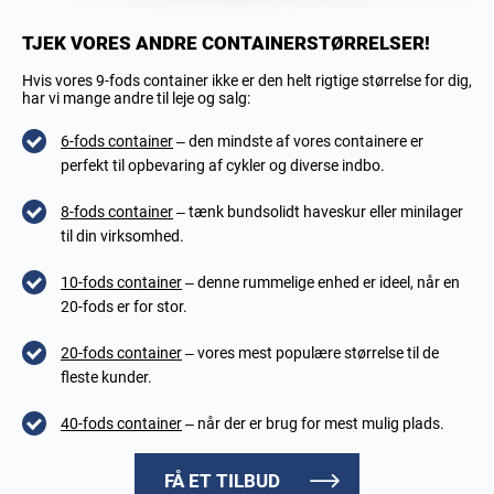
TJEK VORES ANDRE CONTAINERSTØRRELSER!
Hvis vores 9-fods container ikke er den helt rigtige størrelse for dig,
har vi mange andre til leje og salg:
6-fods container
– den mindste af vores containere er
perfekt til opbevaring af cykler og diverse indbo.
8-fods container
– tænk bundsolidt haveskur eller minilager
til din virksomhed.
10-fods container
– denne rummelige enhed er ideel, når en
20-fods er for stor.
20-fods container
– vores mest populære størrelse til de
fleste kunder.
40-fods container
– når der er brug for mest mulig plads.
FÅ ET TILBUD