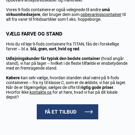
Vores 9-fods containere er også velegnede til andre
små
virksomhedsejere
, der bruger dem som
opbevaringscontainer
til
alt fra varer til fritidsartikler som f.eks. hoppeborge.
VÆLG FARVE OG STAND
Hvis du vil leje 9-fods containere fra TITAN, fås de i forskellige
farver – bl.a.
blå, grøn, sort, hvid og rød
.
Udlejningskunder får typisk den bedste container
(hvad angår
stand), vi har på lager – hvilket i de fleste tilfælde er ensbetydende
med en fremragende stand.
Købere
kan selv vælge, hvordan standen skal være på 9-fods
containeren – fra ny til klasse C, som er de ældste, vi har på lager.
Når de er tilgængelige, sælges de ofte til
rigtig gode priser
.
Hvorfor ikke
kontakte os
for at høre, hvad vi har på dit lokale
depot?
FÅ ET TILBUD