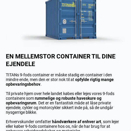
EN MELLEMSTOR CONTAINER TIL DINE
EJENDELE
TITANs 9-fods
container
er måske stadig en container i den
mindre ende, men den er stor nok til at
opfylde rigtig mange
opbevaringsbehov
.
Til private hjem over hele landet købes eller lejes vores 9-fods
containere som
rummelige og robuste haveskure og
opbevaringsrum
. Det er en fantastisk måde at låse private
ejendele, cykler og motorcykler sikkert inde på, så de undgår
nysgerrige blikke.
Erhvervskunder omfatter
håndværkere af enhver art
, som lejer
eller køber 9-fods containere hos os, når de har brug for at
opbevare arbejdsredskaber og materialer.