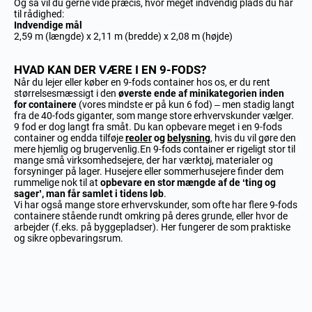
Og så vil du gerne vide præcis, hvor meget indvendig plads du har
til rådighed:
Indvendige mål
2,59 m (længde) x 2,11 m (bredde) x 2,08 m (højde)
HVAD KAN DER VÆRE I EN 9-FODS?
Når du lejer eller køber en 9-fods container hos os, er du rent
størrelsesmæssigt i den
øverste ende af minikategorien inden
for containere
(vores mindste er på kun 6 fod) – men stadig langt
fra de 40-fods giganter, som mange store erhvervskunder vælger.
9 fod er dog langt fra småt. Du kan opbevare meget i en 9-fods
container og endda tilføje
reoler
og
belysning
, hvis du vil gøre den
mere hjemlig og brugervenlig.En 9-fods container er rigeligt stor til
mange små virksomhedsejere, der har værktøj, materialer og
forsyninger på lager. Husejere eller sommerhusejere finder dem
rummelige nok til at
opbevare en stor mængde af de ‘ting og
sager’, man får samlet i tidens løb
.
Vi har også mange store erhvervskunder, som ofte har flere 9-fods
containere stående rundt omkring på deres grunde, eller hvor de
arbejder (f.eks. på byggepladser). Her fungerer de som praktiske
og sikre opbevaringsrum.